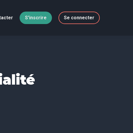
tacter
S'inscrire
Se connecter
alité